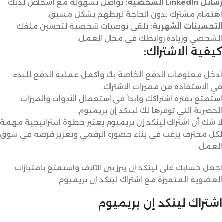
رسائل LinkedIn الشخصية:
تواصل بسهولة مع أشخاص لديك
اهتمام مشترك بدون الحاجة لربطهم بشكل مسبق.
التحسينات الشهرية:
تلقى توصيات شخصية لتحسين ملفك
الشخصي وزيادة روابطك في مجال العمل.
كيفية الاشتراك:
أدخل معلومات الدفع الخاصة بك واكمل عملية الدفع للبدء
في الاستفادة من مميزات الاشتراك.
استمتع بفترة اشتراكك وابدأ في استعمال الأدوات والميزات
الحصرية التي توفرها لك لينكد إن بريميوم.
لا شك أن اشتراك لينكد إن بريميوم يعتبر خطوة استراتيجية مهمة
لكل محترف يرغب في بناء حضوره الرقمي وتعزيز فرصه في سوق
العمل.
اجعل حسابك على لينكد إن يبرز بين الآلاف واستمتع بامتيازات
العضوية المتميزة مع اشتراك لينكد إن بريميوم.
اشتراك لينكد إن بريميوم