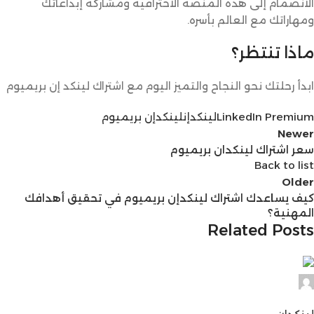
الانضمام إلى هذه المنصة الاحترافية ومشاركة إبداعاتك
ومهاراتك مع العالم بأسره.
ماذا تنتظر؟
ابدأ رحلتك نحو النجاح والتميز اليوم مع اشتراك لينكد إن بريميوم
LinkedIn Premium
لينكدإن
لينكدإن بريميوم
Newer
سعر اشتراك لينكدان بريميوم
Back to list
Older
كيف يساعدك اشتراك لينكدإن بريميوم في تحقيق أهدافك
المهنية؟
Related Posts
Digital Max 24
0