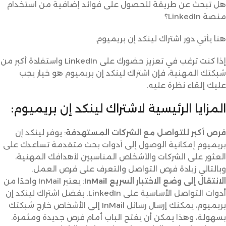
هل تبحث عن طريقة للحصول على فوائد إضافية من استخدام
منصة LinkedIn؟
هنا يأتي دور اشتراك لينكد إن بريميوم.
إذا كنت ترغب في تعزيز حضورك على LinkedIn واستفادة أكبر من
شبكتك المهنية، فإن اشتراك لينكد إن بريميوم هو خيار يجب
عليك إلقاء نظرة عليه.
المزايا الرئيسية لاشتراك لينكد إن بريميوم:
فرص أكبر للتواصل مع الشركات المستهدفة
: يوفر لينكد إن
بريميوم إمكانية الوصول إلى أدوات بحث متقدمة تساعدك على
العثور على الشركات والأشخاص المناسبين لأهدافك المهنية،
وبالتالي زيادة فرص التواصل والتعرف على فرص العمل.
الانتقال إلى وضع الاختبار السريع InMail
: يعتبر InMail واحدًا من
أدوات التواصل الأساسية على LinkedIn. بفضل اشتراك لينكد إن
بريميوم، يمكنك إرسال رسائل InMail إلى الأشخاص خارج شبكتك
بسهولة، وهذا يمكن أن يفتح الباب أمام فرص جديدة ومثمرة.