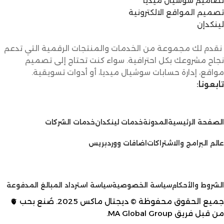
تصاميم سوشيال ميديا
تصميم المواقع الالكترونية
لينكدإن
نقدم لك مجموعة من الخدمات والمنتجات الرقمية التي تدعم
نجاح مشروعك بكل احترافية. سواء كنت تحتاج إلى تصميم
مواقع، إدارة حسابات سوشيال ميديا، أو أدوات تسويقية.
تابعونا:
الخدمات
الصفحة الرئيسية
المدونة
خدمات لينكدان
خدمات الشركات
عالم البرامج والاشتراكات
اضافات ووردبريس
سياسات
الشروط والأحكام
سياسة الخصوصية
سياسة استرداد المبالغ المدفوعة
جميع الحقوق محفوظة © ديجتال ماكس 2025. صُنع بحب 🫀
من قبل فريق
MA Global Group
.