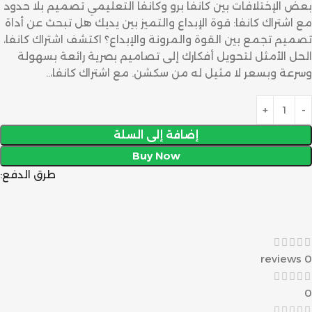
بعض الإختلافات بين كانفا برو وكانفا التعليمي تصميم بلا حدود
مع اشتراك كانفا: قوة الإبداع والتميز بين يديك هل تبحث عن أداة
تصميم تجمع بين القوة والمرونة والإبداع؟ اكتشف اشتراك كانفا،
الحل الأمثل لتحويل أفكارك إلى تصاميم بصرية رائعة بسهولة
وسرعة وبسعر لا مثيل له من سكشن. مع اشتراك كانفا،..
إضافة إلى السلة
Buy Now
طرق الدفع:
0 reviews
0