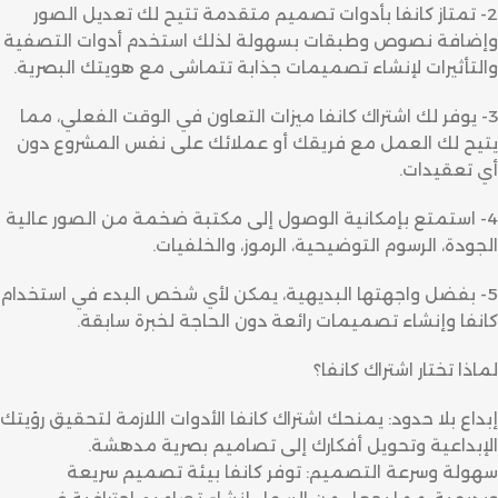
2- تمتاز كانفا بأدوات تصميم متقدمة تتيح لك تعديل الصور
وإضافة نصوص وطبقات بسهولة لذلك استخدم أدوات التصفية
والتأثيرات لإنشاء تصميمات جذابة تتماشى مع هويتك البصرية.
3- يوفر لك اشتراك كانفا ميزات التعاون في الوقت الفعلي، مما
يتيح لك العمل مع فريقك أو عملائك على نفس المشروع دون
أي تعقيدات.
4- استمتع بإمكانية الوصول إلى مكتبة ضخمة من الصور عالية
الجودة، الرسوم التوضيحية، الرموز، والخلفيات.
5- بفضل واجهتها البديهية، يمكن لأي شخص البدء في استخدام
كانفا وإنشاء تصميمات رائعة دون الحاجة لخبرة سابقة.
لماذا تختار اشتراك كانفا؟
إبداع بلا حدود: يمنحك اشتراك كانفا الأدوات اللازمة لتحقيق رؤيتك
الإبداعية وتحويل أفكارك إلى تصاميم بصرية مدهشة.
سهولة وسرعة التصميم: توفر كانفا بيئة تصميم سريعة