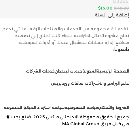
$
15.00
$
149.00
إضافة إلى السلة
نقدم لك مجموعة من الخدمات والمنتجات الرقمية التي تدعم
نجاح مشروعك بكل احترافية. سواء كنت تحتاج إلى تصميم
مواقع، إدارة حسابات سوشيال ميديا، أو أدوات تسويقية.
تابعونا:
الخدمات
الصفحة الرئيسية
المدونة
خدمات لينكدان
خدمات الشركات
عالم البرامج والاشتراكات
اضافات ووردبريس
سياسات
الشروط والأحكام
سياسة الخصوصية
سياسة استرداد المبالغ المدفوعة
جميع الحقوق محفوظة © ديجتال ماكس 2025. صُنع بحب 🫀
من قبل فريق
MA Global Group
.