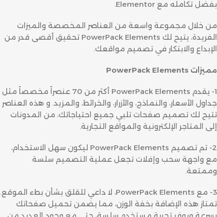
بفضل تكامله مع Elementor.
من خلال مجموعة واسعة من العناصر المخصصة والميزات
الفريدة، يتيح لك PowerPack Elements تحقيق أقصى قدر من
الإبداع والابتكار في تصميم مواقعك.
مميزات PowerPack Elements
1- يقدم PowerPack Elements أكثر من 70 عنصراً مخصصاً مثل
جداول الأسعار، والنماذج، والأزرار، والخرائط، والمزيد. و هذه العناصر
تتيح لك تصميم صفحات تلبي جميع احتياجاتك، من المدونات
إلى المتاجر الإلكترونية والمواقع التجارية.
2- تم تصميم PowerPack Elements ليكون سهل الاستخدام،
مع واجهة سحب وإفلات تجعل عملية التصميم سلسة
وممتعة.
3- مع PowerPack Elements، لا داعي للقلق بشأن بطء الموقع.
تمتاز هذه الإضافة بخفة الوزن، مما يضمن تحميل صفحاتك
بسرعة ويوفر تجربة مستخدم سلسة، حتى مع وجود العديد من