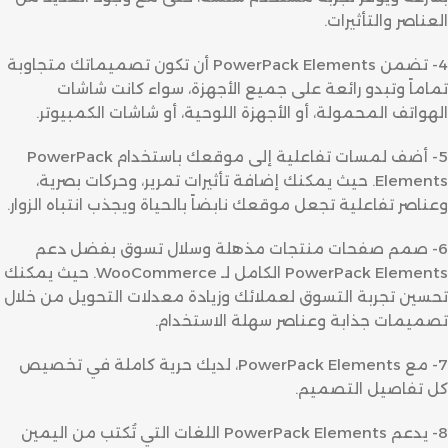
العناصر والتأثيرات.
4- تضمن PowerPack Elements أن تكون تصميماتك متجاوبة
تماماً وتبدو رائعة على جميع الأجهزة، سواء كانت شاشات
الهواتف المحمولة، أو الأجهزة اللوحية، أو شاشات الكمبيوتر.
5- أضف لمسات تفاعلية إلى موقعك باستخدام PowerPack
Elements. حيث يمكنك إضافة تأثيرات تمرير، وحركات بصرية،
وعناصر تفاعلية تجعل موقعك نابضاً بالحياة ويجذب انتباه الزوار.
6- صمم صفحات منتجات مذهلة وسلال تسوق بفضل دعم
PowerPack Elements الكامل لـ WooCommerce. حيث يمكنك
تحسين تجربة التسوق لعملائك وزيادة معدلات التحويل من خلال
تصميمات جذابة وعناصر سهلة الاستخدام.
7- مع PowerPack Elements، لديك حرية كاملة في تخصيص
كل تفاصيل التصميم.
8- يدعم PowerPack Elements اللغات التي تُكتب من اليمين