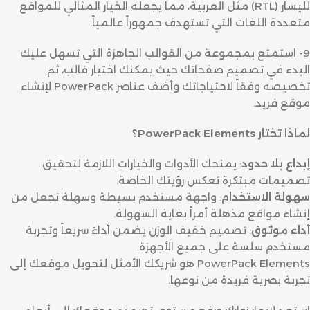
لليسار (RTL) مثل العربية، مما يجعله الخيار المثالي للمواقع
متعددة اللغات التي تستهدف جمهوراً عالمياً.
9- استمتع بمجموعة من القوالب الجاهزة التي تسهل عليك
البدء في تصميم صفحاتك حيث يمكنك اختيار قالب، ثم
تخصيصه وفقاً لاحتياجاتك وأضف عناصر PowerPack لإنشاء
موقع فريد.
لماذا تختار PowerPack Elements؟
إبداع بلا حدود
: يمنحك الأدوات والخيارات اللازمة لتحقيق
تصميمات مبتكرة تعكس رؤيتك الخاصة.
سهولة الاستخدام
: واجهة مستخدم بسيطة وسهلة تجعل من
إنشاء مواقع مذهلة أمراً بغاية السهولة.
أداء موثوق
: تصميم خفيف الوزن يضمن أداءً سريعاً وتجربة
مستخدم سلسة على جميع الأجهزة.
PowerPack Elements هو شريكك الأمثل لتحويل موقعك إلى
تجربة بصرية فريدة من نوعها.