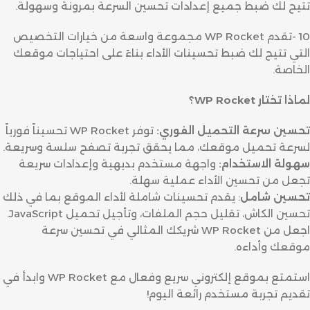
تتيح لك ضبط جميع إعدادات تحسين السرعة بمرونة وسهولة.
10 -تقدم WP Rocket مجموعة واسعة من خيارات التخصيص
التي تتيح لك ضبط تحسينات الأداء بناءً على احتياجات موقعك
الخاصة.
لماذا تختار WP Rocket؟
تحسين سرعة التحميل الفوري:
توفر WP Rocket تحسيناً فورياً
لسرعة تحميل موقعك، مما يحقق تجربة تصفح سلسة وسريعة.
سهولة الاستخدام:
واجهة مستخدم بديهية وإعدادات سريعة
تجعل من تحسين الأداء عملية سهلة.
تحسين شامل
: يقدم تحسينات شاملة لأداء الموقع بما في ذلك
تحسين الكاش، تقليل حجم الملفات، وتأجيل تحميل JavaScript.
اجعل من WP Rocket شريكك المثالي في تحسين سرعة
موقعك وأداءه.
استمتع بموقع إلكتروني سريع وفعال مع WP Rocket وابدأ في
تقديم تجربة مستخدم رائعة اليوم!