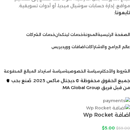
مواقع، إدارة حسابات سوشيال ميديا، أو أدوات تسويقية.
تابعونا:
الخدمات
الصفحة الرئيسية
المدونة
خدمات لينكدان
خدمات الشركات
عالم البرامج والاشتراكات
اضافات ووردبريس
سياسات
الشروط والأحكام
سياسة الخصوصية
سياسة استرداد المبالغ المدفوعة
جميع الحقوق محفوظة © ديجتال ماكس 2025. صُنع بحب 🫀
من قبل فريق
MA Global Group
.
اضافة Wp Rocket
$
5.00
$
59.00