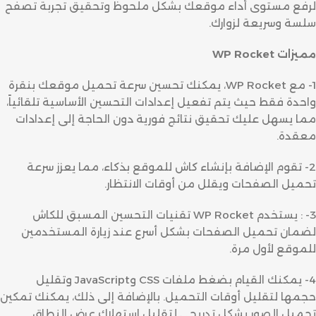
لرفع مستوى أداء موقعك بشكل ملحوظ وتحقيق تجربة تصفح
سلسة وسريعة لزوارك.
مميزات WP Rocket
1- مع WP Rocket، يمكنك تحسين سرعة تحميل موقعك بنقرة
واحدة فقط حيث يتم تفعيل إعدادات التحسين الأساسية تلقائياً،
مما يسهل عليك تحقيق نتائج فورية دون الحاجة إلى إعدادات
معقدة.
2- تقوم الإضافة بإنشاء كاش للموقع بذكاء، مما يعزز سرعة
تحميل الصفحات ويقلل من أوقات الانتظار.
3- : يستخدم WP Rocket تقنيات التحسين المسبق للكاش
لضمان تحميل الصفحات بشكل أسرع عند زيارة المستخدمين
للموقع لأول مرة.
4- يمكنك القيام بضغط ملفات CSS وJavaScript وتقليل
حجمها لتقليل أوقات التحميل. بالإضافة إلى ذلك، يمكنك تمكين
تحميل الصور بشكل تدريجي لتقليل استهلاك عرض النطاق