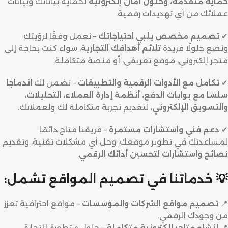
حماية متقدمة، وحلول أمان إلكترونية
لحماية بياناتك وبيانات
عملائك من أي تهديدات رقمية.
✔
تصميم مخصص يلبي احتياجاتك
– نعمل وفقًا لرؤيتك
ونضع حلولًا فريدة
تلائم أهدافك التجارية
، سواء كنت بحاجة إلى
متجر إلكتروني، موقع تعريفي، أو منصة متكاملة.
✔
تكامل مع الأدوات الرقمية والتطبيقات
– نضمن لك
اندماجًا
سلسًا مع بوابات الدفع، أنظمة إدارة العملاء، التحليلات،
والتسويق الإلكتروني
، لتقديم تجربة متكاملة لك ولعملائك.
✔
دعم فني واستشارات مستمرة
– فريقنا متاح دائمًا
لمساعدتك في تطوير موقعك، وحل أي مشكلات تقنية، وتقديم
نصائح واستشارات لتحسين أدائك الرقمي
.
💡 خدماتنا في تصميم المواقع تشمل:
📍
تصميم مواقع الشركات والمؤسسات
– مواقع احترافية تعزز
من وجودك الرقمي.
📍
إنشاء متاجر إلكترونية متكاملة
– حلول متطورة للتجارة