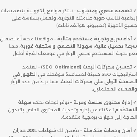
✔
تصميم عصري ومتجاوب
– نبتكر مواقع إلكترونية بتصميمات
إبداعية تناسب هوية علامتك التجارية، وتعمل بسلاسة على
جميع الأجهزة (كمبيوتر، هواتف، تابلت).
✔
أداء سريع وتجربة مستخدم مثالية
– مواقعنا محسنّة لضمان
سرعة تحميل عالية، سهولة التصفح، واستجابة فورية
، مما
يعزز تجربة المستخدم ويبقي الزوار في موقعك لفترة أطول.
✔
تحسين محركات البحث (SEO-Optimized)
– نعتمد
استراتيجيات SEO حديثة لمساعدة موقعك في
الظهور في
الصفحة الأولى على محركات البحث
، مما يزيد من عدد الزوار
والعملاء المحتملين.
✔
إدارة محتوى سلسة ومرنة
– نوفر لوحات تحكم
سهلة
الاستخدام
تمكنك من إدارة وتحديث المحتوى الخاص بك دون
الحاجة إلى مهارات برمجية متقدمة.
✔
أمان وحماية متكاملة
– نضمن لك
شهادات SSL، جدران