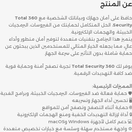
عن المنتج
حافظ على أمان جهازك وبياناتك الشخصية مع
360 Total
Security
، الحل المتكامل لحمايتك من الفيروسات، البرمجيات
الخبيثة، والهجمات الإلكترونية.
يتميز هذا البرنامج بتقنيات متعددة لتوفير أمان متطور وأداء
عالٍ، مما يجعله الخيار المثالي للمستخدمين الذين يبحثون عن
حماية شاملة بدون التأثير على سرعة الجهاز.
يوفر لك
360 Total Security
تجربة تصفح آمنة وحماية قوية
ضد كافة التهديدات الرقمية.
المميزات الرئيسية:
🛡️ حماية فعالة ضد الفيروسات، البرمجيات الخبيثة، وبرامج الفدية
🖥️ تحسين أداء الجهاز وتسريعه
🌐 حماية أثناء التصفح وتصفح آمن للمواقع
🔒 أداة لإزالة التهديدات الخفية ومنع الهجمات الإلكترونية
💻 دعم كامل لأجهزة Windows وmacOS
⚙️ واجهة مستخدم سهلة وسلسة مع خيارات تخصيص متعددة