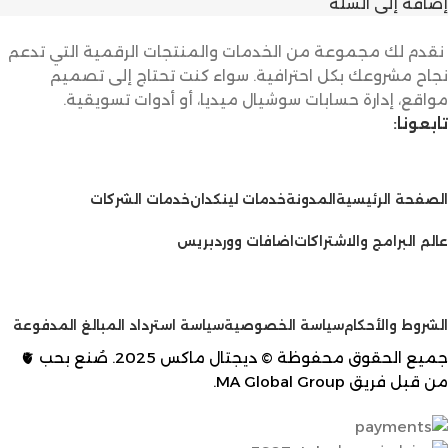
إضافة إلى السلة
نقدم لك مجموعة من الخدمات والمنتجات الرقمية التي تدعم
نجاح مشروعك بكل احترافية. سواء كنت تحتاج إلى تصميم
مواقع، إدارة حسابات سوشيال ميديا، أو أدوات تسويقية.
تابعونا:
الخدمات
الصفحة الرئيسية
المدونة
خدمات لينكدان
خدمات الشركات
عالم البرامج والاشتراكات
اضافات ووردبريس
سياسات
الشروط والأحكام
سياسة الخصوصية
سياسة استرداد المبالغ المدفوعة
جميع الحقوق محفوظة © ديجتال ماكس 2025. صُنع بحب 🫀
من قبل فريق
MA Global Group
.